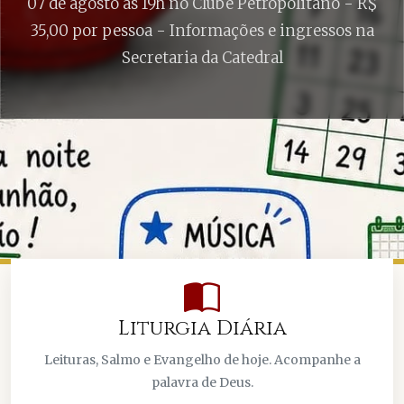
 Petropolitano - R$
Domingo 13 de setembro às 
Anterior
Pró
ões e ingressos na
Catedral - Cartela R$ 20,00
tedral
Catedral
Liturgia Diária
Leituras, Salmo e Evangelho de hoje. Acompanhe a
palavra de Deus.