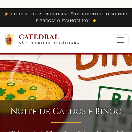
DIOCESE DE PETRÓPOLIS - "IDE POR TODO O MUNDO
E PREGAI O EVANGELHO"
CATEDRAL
SÃO PEDRO DE ALCÂNTARA
s e Bingo
Show de Prêm